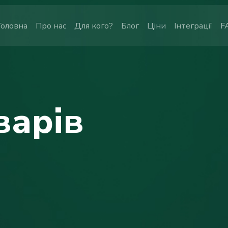
Головна
Про нас
Для кого?
Блог
Ціни
Інтеграції
F
варів