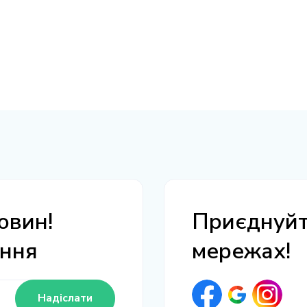
овин!
Приєднуйте
ання
мережах!
Надіслати