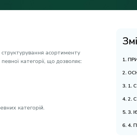
Зм
 структурування асортименту
ПР
певної категорії, що дозволяє:
ОС
1. 
2. 
певних категорій.
3. 
4. 