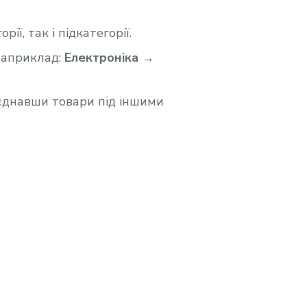
ї, так і підкатегорії.
наприклад:
Електроніка →
’єднавши товари під іншими