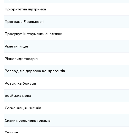
іоритетна підтримка
ограма Лояльності
осунуті інструменти аналітики
зні типи цін
зновиди товарів
зподіл відправок контрагентів
зсилка бонусів
сйська мова
гментація клієнтів
ани повернень товарів
лади