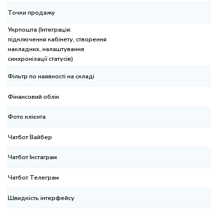
чки продажу
рпошта (Інтеграція:
дключення кабінету, створення
кладних, налаштування
нхронізації статусів)
льтр по наявності на складі
нансовий облік
то клієнта
тбот Вайбер
тбот Інстаграм
тбот Телеграм
идкість інтерфейсу