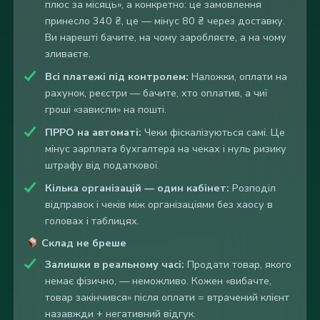
плюс за місяць», а конкретно: це замовлення
принесло 340 ₴, це — мінус 80 ₴ через доставку.
Ви нарешті бачите, на чому заробляєте, а на чому
зливаєте.
Всі платежі під контролем:
Наложки, оплати на
рахунок, реєстри — бачите, хто оплатив, а чиї
гроші «зависли» на пошті.
ПРРО на автоматі:
Чеки фіскалізуються самі. Це
мінус зарплата бухгалтера на чеках і нуль ризику
штрафу від податкової.
Кілька організацій — один кабінет:
Розподіл
відправок і чеків між організаціями без хаосу в
головах і таблицях.
Склад не бреше
Залишки в реальному часі:
Продати товар, якого
немає фізично, — неможливо. Кожен «вибачте,
товар закінчився» після оплати = втрачений клієнт
назавжди + негативний відгук.