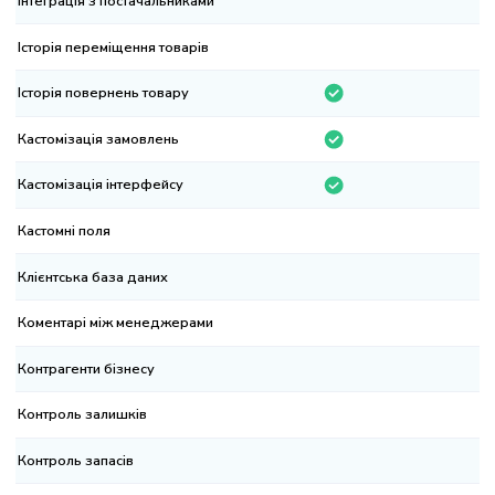
теграція з постачальниками
торія переміщення товарів
торія повернень товару
стомізація замовлень
стомізація інтерфейсу
стомні поля
ієнтська база даних
ментарі між менеджерами
нтрагенти бізнесу
нтроль залишків
нтроль запасів