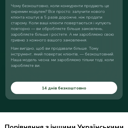
Чому
безкоштовно, коли конкуренти
продають це
окремим
модулем? Все просто:
залучити нового
клієнта
коштує в 5 разів
дорожче, ніж продати
старому.
Коли ваші клієнти
повертаються і купують
повторно — ви обробляєте
більше замовлень,
заробляєте більше і ростете. А
ми заробляємо свою
гривню з кожного вашого
замовлення.
Нам вигідно,
щоб ви продавали
більше. Тому
інструмент,
який повертає клієнтів,
— безкоштовний.
Наша модель чесна: ми
заробляємо тільки тоді,
коли
заробляєте ви.
14 днів безкоштовно
Порівняння з іншими Українськими