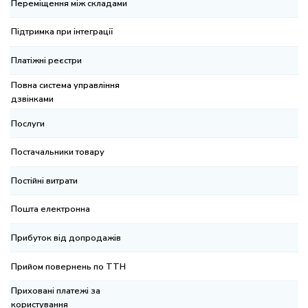
реміщення між складами
дтримка при інтеграції
атіжні реєстри
вна система управління
вінками
слуги
стачальники товару
стійні витрати
шта електронна
ибуток від допродажів
ийом повернень по ТТН
иховані платежі за
ристування