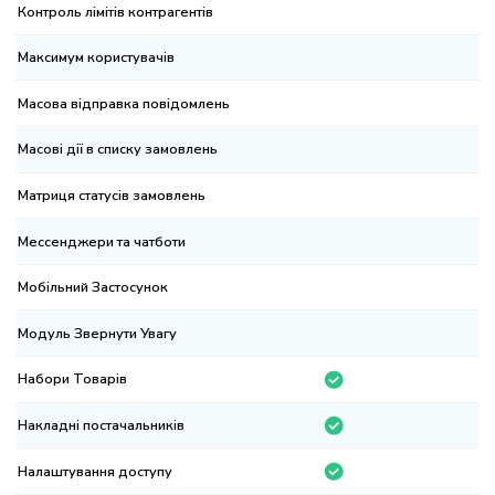
нтроль лімітів контрагентів
ксимум користувачів
сова відправка повідомлень
сові дії в списку замовлень
триця статусів замовлень
ссенджери та чатботи
більний Застосунок
дуль Звернути Увагу
бори Товарів
кладні постачальників
лаштування доступу