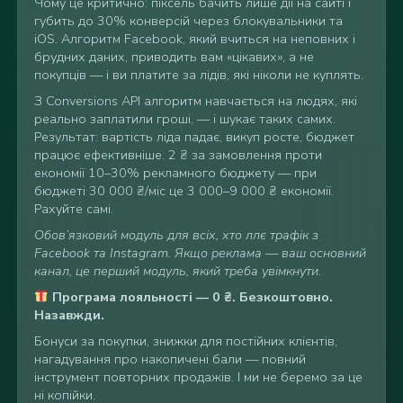
Чому
це критично:
піксель бачить лише
дії на сайті і
губить до 30%
конверсій через
блокувальники та
iOS.
Алгоритм Facebook,
який вчиться на
неповних і
брудних
даних, приводить
вам «цікавих»,
а не
покупців —
і ви платите за
лідів, які ніколи
не куплять.
З
Conversions API
алгоритм навчається
на людях, які
реально заплатили
гроші, — і шукає
таких самих.
Результат: вартість
ліда падає, викуп
росте, бюджет
працює
ефективніше. 2 ₴ за
замовлення проти
економії 10–30%
рекламного бюджету —
при
бюджеті 30
000 ₴/міс це 3
000–9 000 ₴
економії.
Рахуйте самі.
Обов’язковий модуль для всіх, хто ллє трафік з
Facebook та Instagram. Якщо реклама — ваш основний
канал, це перший модуль, який треба увімкнути.
Програма лояльності — 0 ₴. Безкоштовно.
Назавжди.
Бонуси за покупки,
знижки для постійних
клієнтів,
нагадування про
накопичені бали — повний
інструмент повторних
продажів. І ми не беремо за
це
ні копійки.