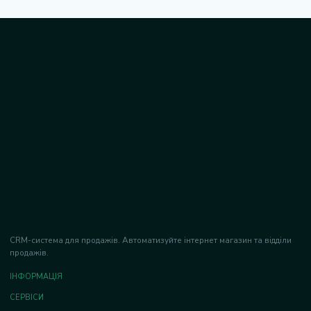
CRM-система для продажів. Автоматизуйте інтернет магазин та відділи
продажів.
ІНФОРМАЦІЯ
СЕРВІСИ