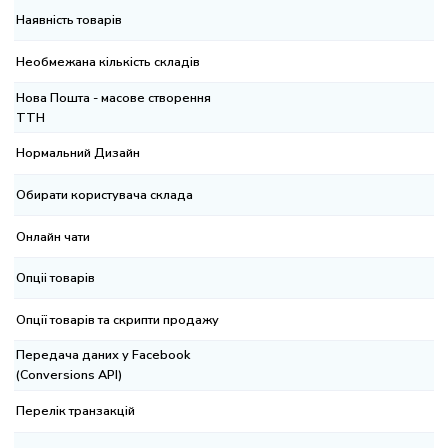
явність товарів
обмежана кількість складів
ва Пошта - масове створення
ТН
рмальний Дизайн
ирати користувача склада
лайн чати
ціі товарів
ції товарів та скрипти продажу
редача даних у Facebook
onversions API)
релік транзакцій