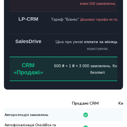
кожні 200 замовленнь
LP-CRM
Тариф "Бізнес"
Дешевші тарифи не підходят
SalesDrive
Ціна при умові
оплати за місяць
.
Пак
користувачів.
CRM
600 ₴ + 1 ₴ × 3 000 замовлень. Корист
«Продажі»
безліміт.
Продажі CRM
KeyCRM
торозподіл замовлень
тофіскалізація CheckBox та