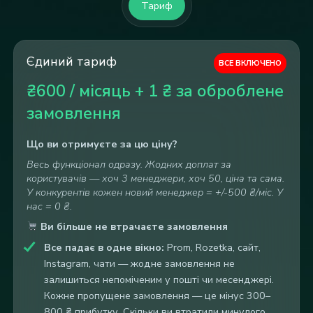
Тариф
Єдиний тариф
ВСЕ ВКЛЮЧЕНО
₴600 / місяць + 1 ₴ за оброблене
замовлення
Що ви отримуєте за цю ціну?
Весь функціонал одразу. Жодних доплат за
користувачів — хоч 3 менеджери, хоч 50, ціна та сама.
У конкурентів кожен новий менеджер = +/-500 ₴/міс. У
нас = 0 ₴.
Ви більше не втрачаєте замовлення
Все падає в одне вікно:
Prom, Rozetka, сайт,
Instagram, чати — жодне замовлення не
залишиться непоміченим у пошті чи месенджері.
Кожне пропущене замовлення — це мінус 300–
800 ₴ прибутку. Скільки ви втратили минулого