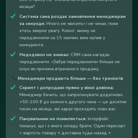
місяця?
Система сама роздає замовлення менеджерам
за секунди:
Нічого не «висить» і не чекає, поки
хтось зверне увагу. Клієнт, якому не
передзвонили за 15 хвилин, вже купив у
конкурента.
Недодзвон не зникає:
CRM сама нагадає
передзвонити. «Забув передзвонити» більше не
існує як причина втраченого продажу.
Менеджери продають більше — без тренінгів
Скрипт і допродажі прямо у вікні дзвінка:
Менеджер бачить, що запропонувати додатково.
+50–100 ₴ до кожного другого чека — це десятки
тисяч на місяць, які зараз проходять повз вас.
Пакувальник не помиляється:
Інтерфейс
показує, що і з якого складу брати. Один пересорт
= вартість товару + доставка туди-назад +