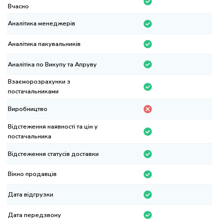
асно
алітика менеджерів
алітика пакувальників
алітіка по Викупу та Апруву
аєморозрахунки з
стачальниками
робництво
дстеження наявності та цін у
стачальника
дстеження статусів доставки
кно продавців
та відгрузки
та передзвону