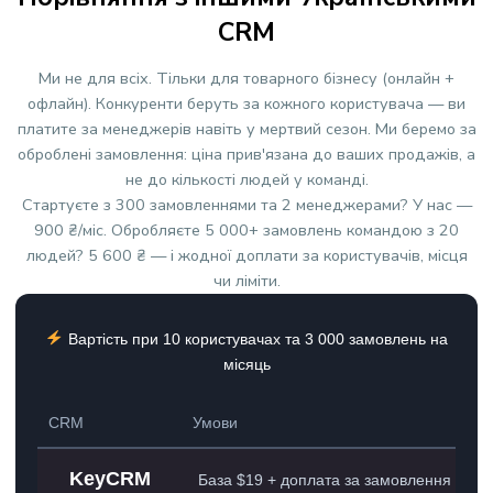
CRM
Ми не для всіх. Тільки для товарного бізнесу (онлайн +
офлайн). Конкуренти беруть за кожного користувача — ви
платите за менеджерів навіть у мертвий сезон. Ми беремо за
оброблені замовлення: ціна прив'язана до ваших продажів, а
не до кількості людей у команді.
Стартуєте з 300 замовленнями та 2 менеджерами? У нас —
900 ₴/міс. Обробляєте 5 000+ замовлень командою з 20
людей? 5 600 ₴ — і жодної доплати за користувачів, місця
чи ліміти.
Вартість при 10 користувачах та 3 000 замовлень на
місяць
CRM
Умови
KeyCRM
База $19 + доплата за замовлення ($9)