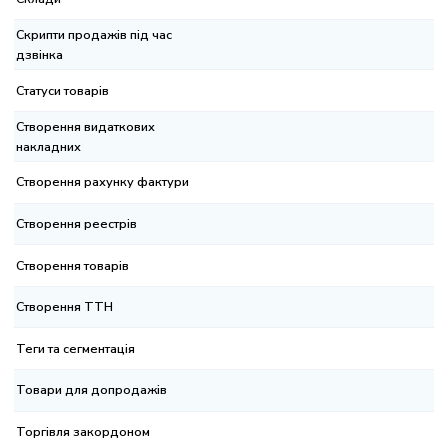
рипти продажів під час
вінка
атуси товарів
ворення видаткових
кладних
ворення рахунку фактури
ворення реестрів
ворення товарів
ворення ТТН
ги та сегментація
вари для допродажів
ргівля закордоном