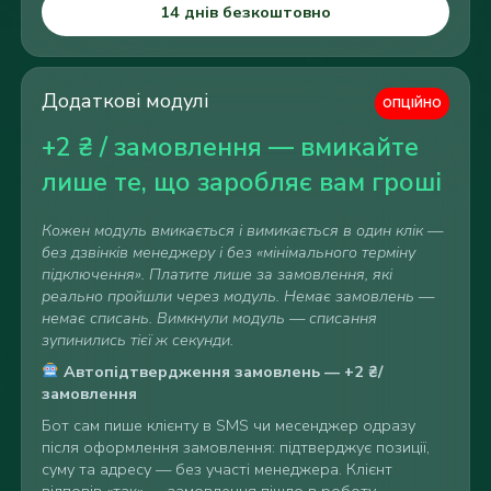
14 днів безкоштовно
Додаткові модулі
ОПЦІЙНО
+2 ₴ / замовлення — вмикайте
лише те, що заробляє вам гроші
Кожен модуль вмикається і вимикається в один клік —
без дзвінків менеджеру і без «мінімального терміну
підключення». Платите лише за замовлення, які
реально пройшли через модуль. Немає замовлень —
немає списань. Вимкнули модуль — списання
зупинились тієї ж секунди.
Автопідтвердження замовлень — +2 ₴/
замовлення
Бот сам пише
клієнту в SMS чи
месенджер одразу
після
оформлення замовлення:
підтверджує позиції,
суму та
адресу — без участі
менеджера. Клієнт
відповів
«так» —
замовлення пішло в
роботу