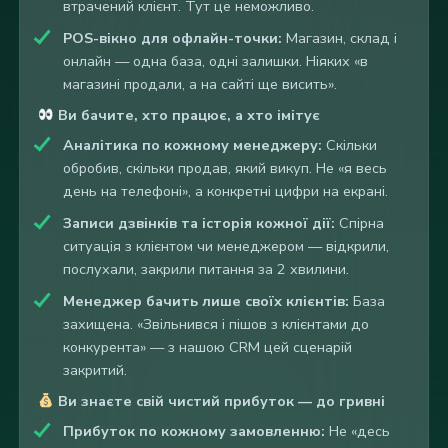
втрачений клієнт. Тут це неможливо.
POS-вікно для офлайн-точки:
Магазин, склад і
онлайн — одна база, одні залишки. Ніяких «в
магазині продали, а на сайті ще висить».
Ви бачите, хто працює, а хто імітує
Аналітика по кожному менеджеру:
Скільки
обробив, скільки продав, який викуп. Не «я весь
день на телефоні», а конкретні цифри на екрані.
Записи дзвінків та історія кожної дії:
Спірна
ситуація з клієнтом чи менеджером — відкрили,
послухали, закрили питання за 2 хвилини.
Менеджер бачить лише своїх клієнтів:
База
захищена. «Звільнився і пішов з клієнтами до
конкурента» — з нашою CRM цей сценарій
закритий.
Ви знаєте свій чистий прибуток — до гривні
Прибуток по кожному замовленню:
Не «десь