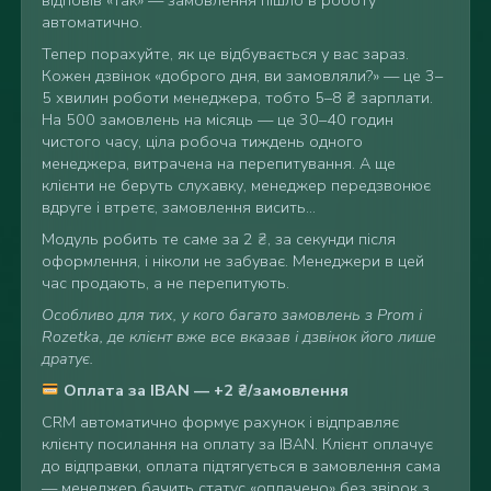
автоматично.
Т
епер
порахуйте, як це
відбувається у вас зараз.
Кожен дзвінок
«доброго дня, ви
замовляли?» — це 3–
5
хвилин роботи
менеджера, тобто 5–8 ₴
зарплати.
На 500
замовлень на місяць —
це 30–40
годин
чистого
часу, ціла робоча
тиждень одного
менеджера, витрачена на
перепитування. А ще
клієнти не беруть
слухавку, менеджер
передзвонює
вдруге і
втретє,
замовлення висить…
Модуль
робить те саме за
2 ₴, за
секунди після
оформлення, і ніколи не
забуває. Менеджери в
цей
час
продають, а не
перепитують.
Особливо для тих, у кого багато замовлень з Prom і
Rozetka, де клієнт вже все вказав і дзвінок його лише
дратує.
Оплата за IBAN — +2 ₴/замовлення
CRM автоматично
формує рахунок і
відправляє
клієнту
посилання на оплату
за IBAN. Клієнт
оплачує
до відправки,
оплата підтягується в замовлення
сама
— менеджер
бачить статус «оплачено» без
звірок з