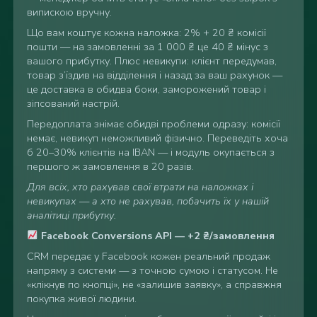
випискою
вручну.
Що вам
коштує кожна наложка: 2% + 20
₴ комісії
пошти
— на замовленні за 1
000 ₴ це 40 ₴
мінус з
вашого
прибутку. Плюс
невикупи: клієнт
передумав,
товар з’їздив на
відділення і назад
за ваш рахунок —
це
доставка в обидва боки,
заморожений товар і
зіпсований настрій.
Пере
доплата знімає
обидві проблеми
одразу: комісії
немає, невикуп
неможливий фізично.
Переведіть хоча
б
20–30% клієнтів на
IBAN — і модуль
окупається з
першого
ж замовлення в
20 разів.
Для всіх, хто рахував свої втрати на наложках і
невикупах — а хто не рахував, побачить їх у нашій
аналітиці прибутку.
Facebook Conversions API — +2 ₴/замовлення
CRM
передає у Facebook
кожен реальний
продаж
напряму з
системи — з точною
сумою і статусом.
Не
«клікнув по
кнопці», не
«залишив заявку», а
справжня
покупка
живої людини.