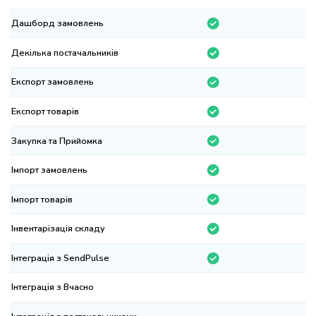
шборд замовлень
кілька постачальників
спорт замовлень
спорт товарів
купка та Прийомка
порт замовлень
порт товарів
вентарізація складу
теграція з SendPulse
теграція з Вчасно