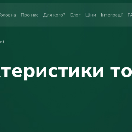
Головна
Про нас
Для кого?
Блог
Ціни
Інтеграції
F
в)
ктеристики то