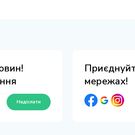
овин!
Приєднуйте
ання
мережах!
Надіслати