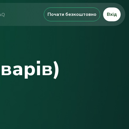
Почати безкоштовно
Вхід
AQ
варів)