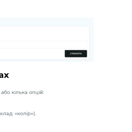
ах
або кілька опцій:
лад: «колір»).