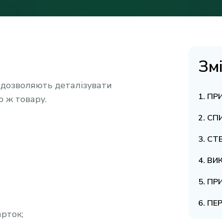
Зм
і дозволяють деталізувати
ПР
о ж товару.
СП
СТВ
ВИ
ПР
ПЕ
арток;