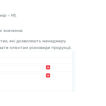
мір – M
).
и значення.
тик, які дозволяють менеджеру
ати клієнтам різновиди продукції.