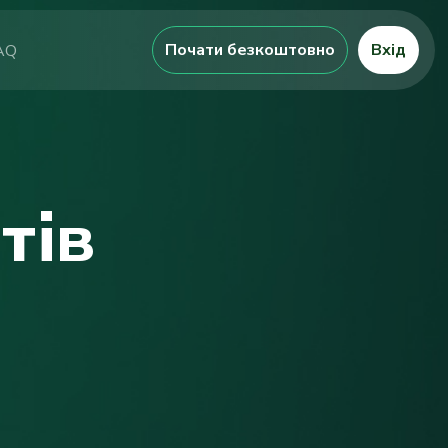
Почати безкоштовно
Вхід
AQ
тів