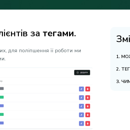
ієнтів за
тегами
.
Зм
их, для поліпшення її роботи ми
МОЖ
ми.
ТЕГ
ЧИ