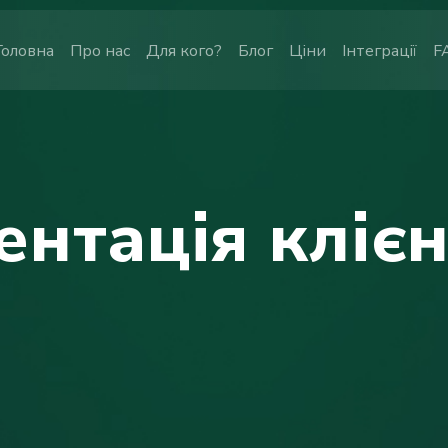
Головна
Про нас
Для кого?
Блог
Ціни
Інтеграції
F
ентація клієн