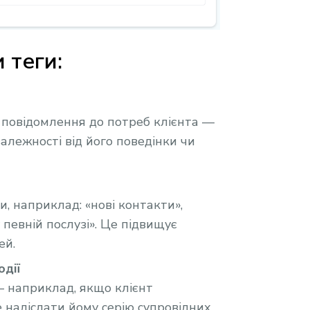
 теги:
 повідомлення до потреб клієнта —
залежності від його поведінки чи
, наприклад: «нові контакти»,
 певній послузі». Це підвищує
ей.
дії
— наприклад, якщо клієнт
 надіслати йому серію супровідних