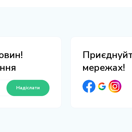
овин!
Приєднуйте
ання
мережах!
Надіслати