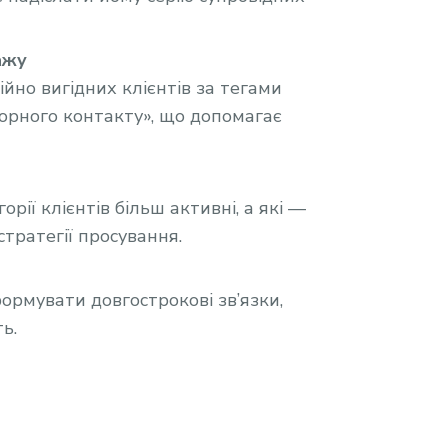
ажу
но вигідних клієнтів за тегами
торного контакту», що допомагає
рії клієнтів більш активні, а які —
стратегії просування.
ормувати довгострокові зв’язки,
ь.