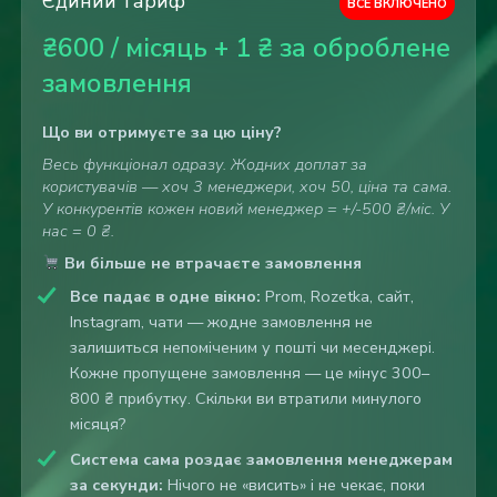
Єдиний тариф
ВСЕ ВКЛЮЧЕНО
₴600 / місяць + 1 ₴ за оброблене
замовлення
Що ви отримуєте за цю ціну?
Весь функціонал одразу. Жодних доплат за
користувачів — хоч 3 менеджери, хоч 50, ціна та сама.
У конкурентів кожен новий менеджер = +/-500 ₴/міс. У
нас = 0 ₴.
Ви більше не втрачаєте замовлення
Все падає в одне вікно:
Prom, Rozetka, сайт,
Instagram, чати — жодне замовлення не
залишиться непоміченим у пошті чи месенджері.
Кожне пропущене замовлення — це мінус 300–
800 ₴ прибутку. Скільки ви втратили минулого
місяця?
Система сама роздає замовлення менеджерам
за секунди:
Нічого не «висить» і не чекає, поки