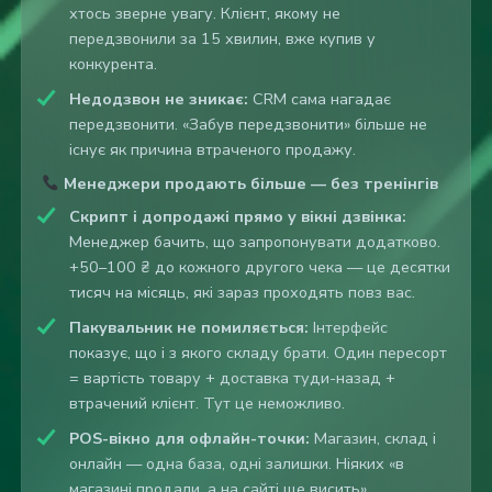
хтось зверне увагу. Клієнт, якому не
передзвонили за 15 хвилин, вже купив у
конкурента.
Недодзвон не зникає:
CRM сама нагадає
передзвонити. «Забув передзвонити» більше не
існує як причина втраченого продажу.
Менеджери продають більше — без тренінгів
Скрипт і допродажі прямо у вікні дзвінка:
Менеджер бачить, що запропонувати додатково.
+50–100 ₴ до кожного другого чека — це десятки
тисяч на місяць, які зараз проходять повз вас.
Пакувальник не помиляється:
Інтерфейс
показує, що і з якого складу брати. Один пересорт
= вартість товару + доставка туди-назад +
втрачений клієнт. Тут це неможливо.
POS-вікно для офлайн-точки:
Магазин, склад і
онлайн — одна база, одні залишки. Ніяких «в
магазині продали, а на сайті ще висить».