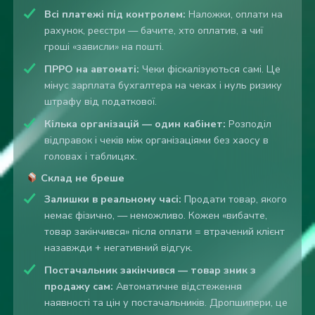
Всі платежі під контролем:
Наложки, оплати на
рахунок, реєстри — бачите, хто оплатив, а чиї
гроші «зависли» на пошті.
ПРРО на автоматі:
Чеки фіскалізуються самі. Це
мінус зарплата бухгалтера на чеках і нуль ризику
штрафу від податкової.
Кілька організацій — один кабінет:
Розподіл
відправок і чеків між організаціями без хаосу в
головах і таблицях.
Склад не бреше
Залишки в реальному часі:
Продати товар, якого
немає фізично, — неможливо. Кожен «вибачте,
товар закінчився» після оплати = втрачений клієнт
назавжди + негативний відгук.
Постачальник закінчився — товар зник з
продажу сам:
Автоматичне відстеження
наявності та цін у постачальників. Дропшипери, це