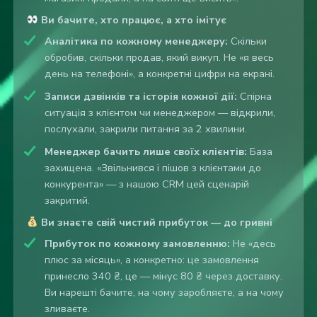
Ви бачите, хто працює, а хто імітує
Аналітика по кожному менеджеру:
Скільки
обробив, скільки продав, який викуп. Не «я весь
день на телефоні», а конкретні цифри на екрані.
Записи дзвінків та історія кожної дії:
Спірна
ситуація з клієнтом чи менеджером — відкрили,
послухали, закрили питання за 2 хвилини.
Менеджер бачить лише своїх клієнтів:
База
захищена. «Звільнився і пішов з клієнтами до
конкурента» — з нашою CRM цей сценарій
закритий.
Ви знаєте свій чистий прибуток — до гривні
Прибуток по кожному замовленню:
Не «десь
плюс за місяць», а конкретно: це замовлення
принесло 340 ₴, це — мінус 80 ₴ через доставку.
Ви нарешті бачите, на чому заробляєте, а на чому
зливаєте.